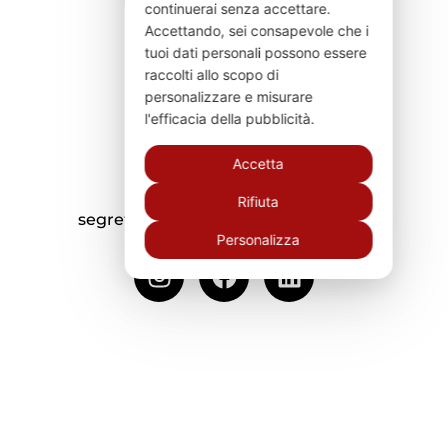
continuerai senza accettare.
Accettando, sei consapevole che i
0574 596490
tuoi dati personali possono essere
3313336200
raccolti allo scopo di
3426480061
personalizzare e misurare
l'efficacia della pubblicità.
Accetta
Rifiuta
segreteria@studiolegalezaccaria.eu
Personalizza