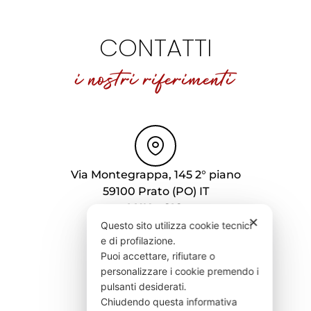
CONTATTI
i nostri riferimenti
Via Montegrappa, 145 2° piano
59100 Prato (PO) IT
LUN · GIO
✕
9.30 - 12.30 | 15 - 18
Questo sito utilizza cookie tecnici
VEN
e di profilazione.
Puoi accettare, rifiutare o
9.30 - 12.30
personalizzare i cookie premendo i
pulsanti desiderati.
Chiudendo questa informativa